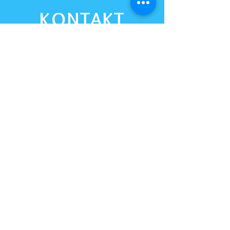
KONTAKT
Mumo klg
E-Mail:
info@mu-mo.ch
Tel.:
+41 79 100 44 99
Adresse: 5408 Ennetbaden
Industriestrasse 9, 5432 Neuenhof
Montag bis Freitag 08 - 20:00 Uhr
Samstag: 9 - 19:00 Uhr
FOLGEN SIE UNS